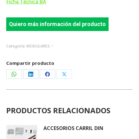
Ficha Técnica BA
Quiero más información del producto
Categoría:
MODULARES
Compartir producto
Share
Share
Share
Share
on
on
on
on
WhatsApp
LinkedIn
Facebook
X
PRODUCTOS RELACIONADOS
ACCESORIOS CARRIL DIN