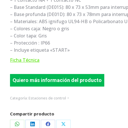
– 1 contacto NA + 1 contacto NC
– Base Standard (DE01S): 80 x 73 x 53mm para interrup
– Base profunda (DE01D): 80 x 73 x 78mm para interrup
– Materiales: ABS ignifugo UL94-HB o Policarbonato 
– Colores caja: Negro o gris
– Color tapa: Gris
– Protección : IP66
– Incluye etiqueta «START»
Ficha Técnica
Quiero más información del producto
Categoría:
Estaciones de control
Compartir producto
Share
Share
Share
Share