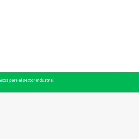
Política de privacidad
|
Aviso legal
|
Política de cookies
|
Contacto
Con el soporte de:
os para el sector industrial