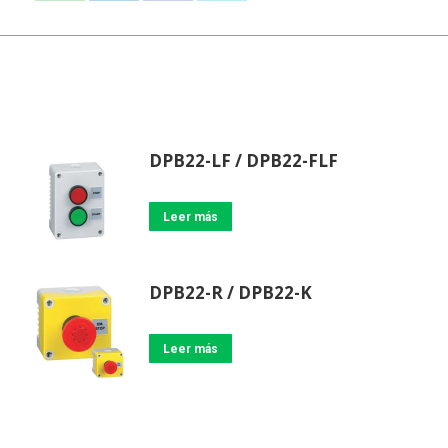
on
on
on
on
WhatsApp
LinkedIn
Facebook
X
DPB22-LF / DPB22-FLF
Leer más
DPB22-R / DPB22-K
Leer más