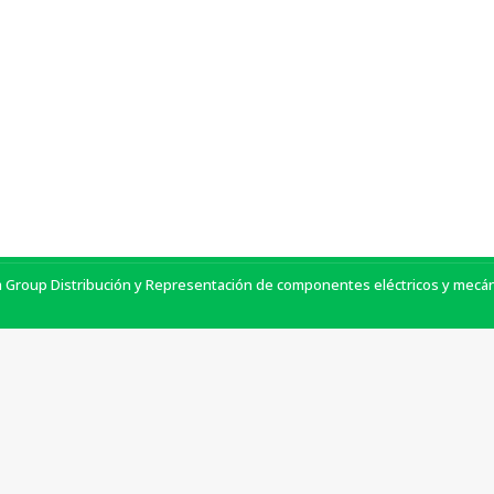
Avda. de Arraona 82 – Nave 4
08210 Barberà del vallès
Tel. 93 450 16 00
a Group Distribución y Representación de componentes eléctricos y mecánic