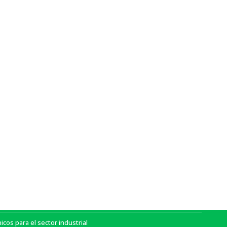
Política de privacidad
|
Aviso legal
|
Política de cookies
|
Contacto
Con el soporte de:
os para el sector industrial