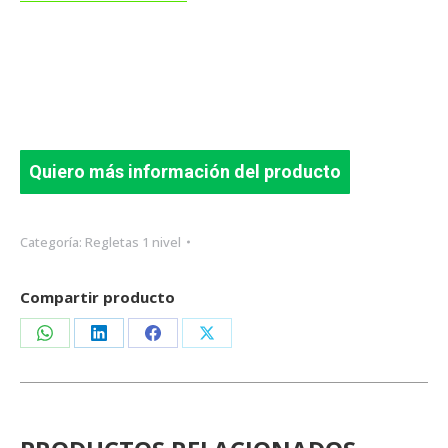
Quiero más información del producto
Categoría:
Regletas 1 nivel
Compartir producto
Share
Share
Share
Share
on
on
on
on
WhatsApp
LinkedIn
Facebook
X