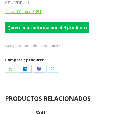
CE – VDE – UL
Ficha Técnica SX51
Quiero más información del producto
Categoría:
Pilotos diámetro 12 mm
Compartir producto
Share
Share
Share
Share
on
on
on
on
WhatsApp
LinkedIn
Facebook
X
PRODUCTOS RELACIONADOS
SX41