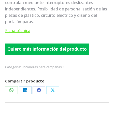
controlan mediante interruptores deslizantes
independientes. Posibilidad de personalización de las
piezas de plástico, circuito eléctrico y diseño del
portalámparas.
Ficha técnica
Quiero más información del producto
Categoría:
Botoneras para campanas
Compartir producto
Share
Share
Share
Share
on
on
on
on
WhatsApp
LinkedIn
Facebook
X