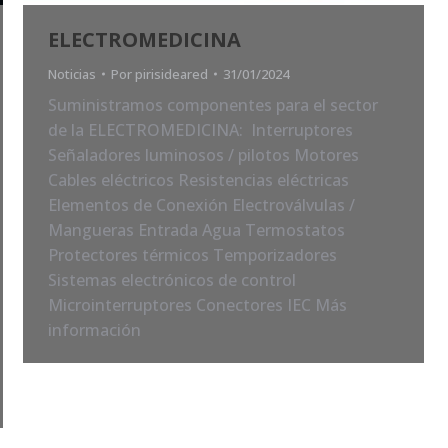
ELECTROMEDICINA
Noticias
Por
pirisideared
31/01/2024
Suministramos componentes para el sector
de la ELECTROMEDICINA: Interruptores
Señaladores luminosos / pilotos Motores
Cables eléctricos Resistencias eléctricas
Elementos de Conexión Electroválvulas /
Mangueras Entrada Agua Termostatos
Protectores térmicos Temporizadores
Sistemas electrónicos de control
Microinterruptores Conectores IEC Más
información