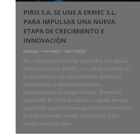
PIRIS S.A. SE UNE A ERMEC S.L.
PARA IMPULSAR UNA NUEVA
ETAPA DE CRECIMIENTO E
INNOVACIÓN
Noticias
Por
PIRIS
04/11/2025
Nos complace anunciar que PIRIS S.A. pasa a
formar parte de ERMEC S.L., empresa líder en
la distribución de componentes eléctricos,
electrónicos y electromecánicos,
perteneciente al Grupo Omega. Ermec ha
adquirido el 100% de nuestro capital, en una
operación que marca un paso fundamental en
la trayectoria de ambas compañías. Esta
unión nace con una…