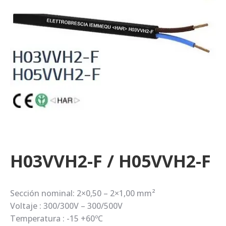
H03VVH2-F / H05VVH2-F
Sección nominal: 2×0,50 – 2×1,00 mm²
Voltaje : 300/300V – 300/500V
Temperatura : -15 +60ºC