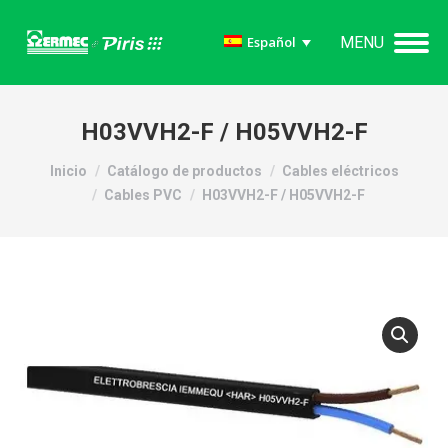
MENU
Español
H03VVH2-F / H05VVH2-F
Estás aquí:
Inicio
Catálogo de productos
Cables eléctricos
Cables PVC
H03VVH2-F / H05VVH2-F