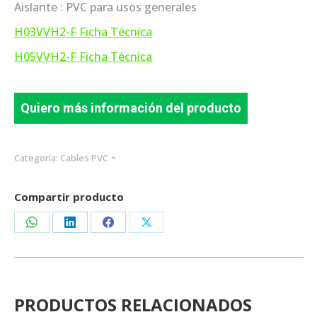
Aislante : PVC para usos generales
H03VVH2-F Ficha Técnica
H05VVH2-F Ficha Técnica
Quiero más información del producto
Categoría:
Cables PVC
Compartir producto
Share
Share
Share
Share
on
on
on
on
WhatsApp
LinkedIn
Facebook
X
PRODUCTOS RELACIONADOS