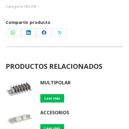
Categoría:
NYLON
Compartir producto
Share
Share
Share
Share
on
on
on
on
WhatsApp
LinkedIn
Facebook
X
PRODUCTOS RELACIONADOS
MULTIPOLAR
Leer más
ACCESORIOS
Leer más