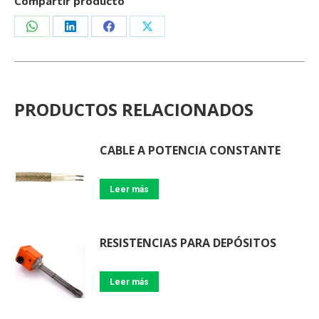
Compartir producto
Share
Share
Share
Share
on
on
on
on
WhatsApp
LinkedIn
Facebook
X
PRODUCTOS RELACIONADOS
CABLE A POTENCIA CONSTANTE
Leer más
RESISTENCIAS PARA DEPÓSITOS
Leer más